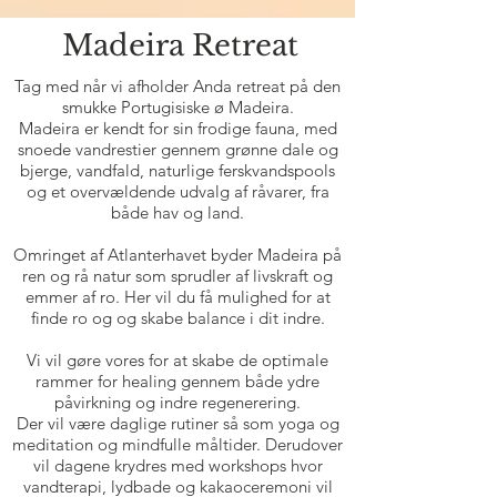
Madeira Retreat
Tag med når vi afholder Anda retreat på den
smukke Portugisiske ø Madeira.
Madeira er kendt for sin frodige fauna, med
snoede vandrestier gennem grønne dale og
bjerge, vandfald, naturlige ferskvandspools
og et overvældende udvalg af råvarer, fra
både hav og land.
Omringet af Atlanterhavet byder Madeira på
ren og rå natur som sprudler af livskraft og
emmer af ro. Her vil du få mulighed for at
finde ro og og skabe balance i dit indre.
Vi vil gøre vores for at skabe de optimale
rammer for healing gennem både ydre
påvirkning og indre regenerering.
Der vil være daglige rutiner så som yoga og
meditation og mindfulle måltider. Derudover
vil dagene krydres med workshops hvor
vandterapi, lydbade og kakaoceremoni vil